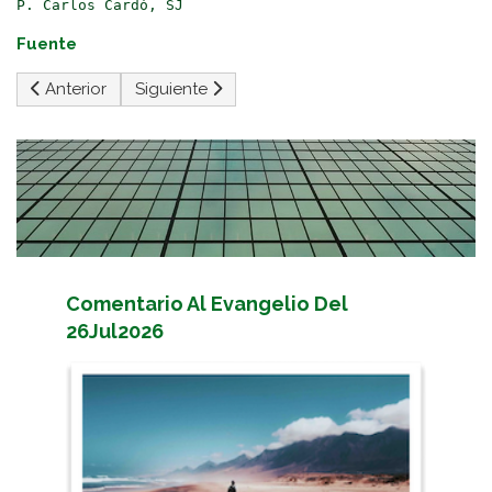
P. Carlos Cardó, SJ
Fuente
Artículo anterior: LEON XIV - La Iglesia, peregrina en la histor
Artículo siguiente: Viaje apostólico a Argelia
Anterior
Siguiente
Comentario Al Evangelio Del
26Jul2026