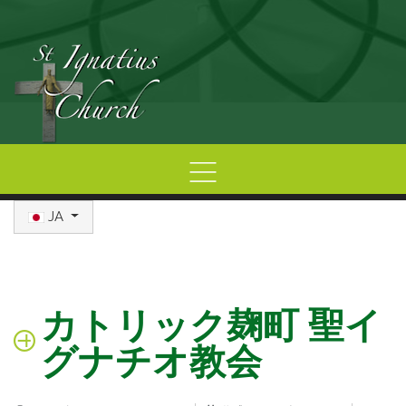
あなたが使う言語を選んでください
Home
JA
カトリック麹町 聖イ
グナチオ教会