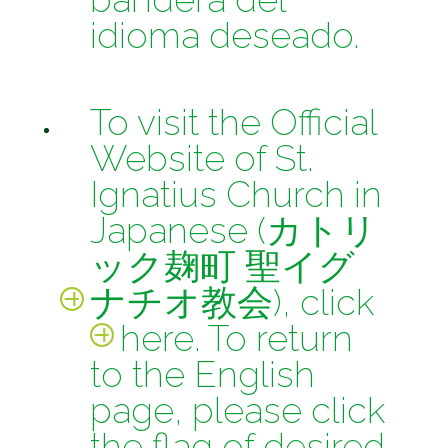
idioma deseado.
To visit the Official
Website of St.
Ignatius Church in
Japanese (カトリ
ック麹町 聖イグ
ナチオ教会), click
here
. To return
to the English
page, please click
the flag of desired