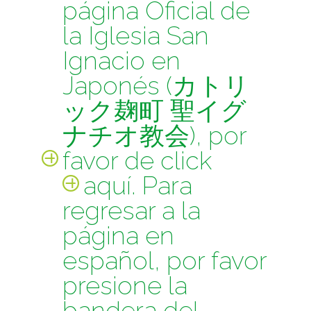
página Oficial de
la Iglesia San
Ignacio en
Japonés (カトリ
ック麹町 聖イグ
ナチオ教会), por
favor de click
aquí
. Para
regresar a la
página en
español, por favor
presione la
bandera del