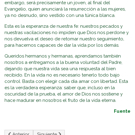
embargo, será precisamente un joven, al final del
Evangelio, quien anunciará la resurrección a las mujeres,
ya no desnudo, sino vestido con una túnica blanca.
Esta es la esperanza de nuestra fe: nuestros pecados y
nuestras vacilaciones no impiden que Dios nos perdone y
nos devuelva el deseo de retomar nuestro seguimiento,
para hacernos capaces de dar la vida por los demás.
Queridos hermanos y hermanas, aprendamos también
nosotros a entregarnos a la buena voluntad del Padre,
dejando que nuestra vida sea una respuesta al bien
recibido. En la vida no es necesario tenerlo todo bajo
control. Basta con elegir cada día amar con libertad. Esta
es la verdadera esperanza: saber que, incluso en la
oscuridad de la prueba, el amor de Dios nos sostiene y
hace madurar en nosotros el fruto de la vida eterna.
Fuente
Artículo anterior: Comentario Al Evangelio 16/Nov/2025
Artículo siguiente: Comentario Al Evangelio 
Anterior
Siguiente