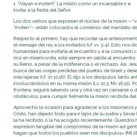
1. “¡Vayan e inviten!”. La misión como un incansable ir e
invitar a la fiesta del Señor
Los dos verbos que expresan el núcleo de la misión —“va
“inviten”— están colocados al comienzo del mandato del 
Respecto al primero, hay que recordar que anteriormente 
el mensaje del rey a los invitados (cf. vv. 3-4). Esto nos 
humanidad para invitarla al encuentro y a la comunión co
rico en misericordia, está siempre en salida al encuentr
su Reino, a pesar de la indiferencia o el rechazo. Así, Je
busca de las ovejas perdidas del pueblo de Israel y dese
más lejanas (cf. Jn 10,16). Él dijo a los discípulos, tanto
involucrándolos en su misma misión (Lc 10,3; Mc 16,15). P
frontera, seguirá saliendo una y otra vez sin cansarse o 
obstáculos, para cumplir fielmente la misión recibida del
Aprovecho la ocasión para agradecer a los misioneros y
Cristo, han dejado todo para ir lejos de su patria y lleva
la ha recibido o la ha acogido recientemente. Queridos
expresión tangible del compromiso de la misión ad gente
hagan que todos los pueblos sean mis discípulos» (Mt 2