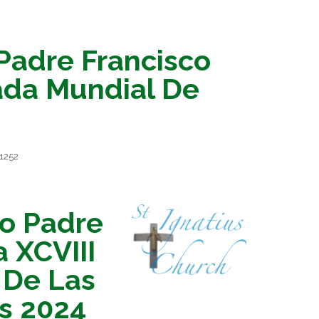
Padre Francisco
nada Mundial De
 1252
o Padre
a XCVIII
 De Las
s 2024