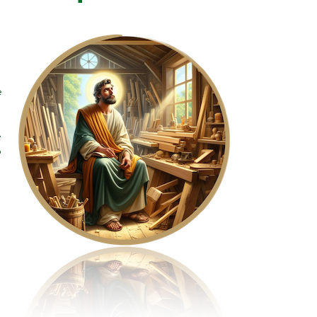
e
e
o