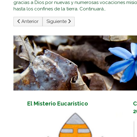
gracias a Dios por nuevas y numerosas vocaciones misi
hasta los confines de la tierra. Continuará…
Artículo anterior: El Trabajo Es La Vocación Del Hombr
Artículo siguiente: San Pío De Pietrelcina
Anterior
Siguiente
El Misterio Eucarístico
C
2